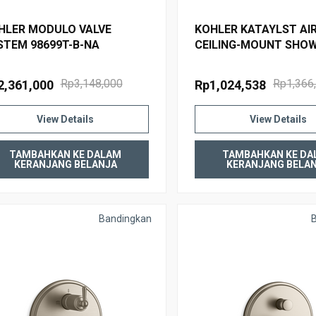
HLER MODULO VALVE
KOHLER KATAYLST AI
STEM 98699T-B-NA
CEILING-MOUNT SHO
- 5" 15398T-B-CP POL
CHROME
Rp3,148,000
Rp1,366
2,361,000
Rp1,024,538
View Details
View Details
TAMBAHKAN KE DALAM
TAMBAHKAN KE DA
KERANJANG BELANJA
KERANJANG BELA
Bandingkan