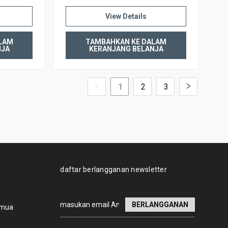
View Details
LAM
TAMBAHKAN KE DALAM
NJA
KERANJANG BELANJA
1
2
3
daftar berlangganan newsletter
Alamat
emua
email