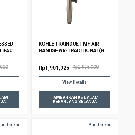
ESSED
KOHLER RAINDUET MF AIR
RTIFACTS
HANDSHWR-TRADITIONAL(HFL
D
98952T-L-BV BRUSHED
BRONZE
,000
Rp2,535,900
Rp1,901,925
View Details
LAM
TAMBAHKAN KE DALAM
NJA
KERANJANG BELANJA
Bandingkan
Bandingkan