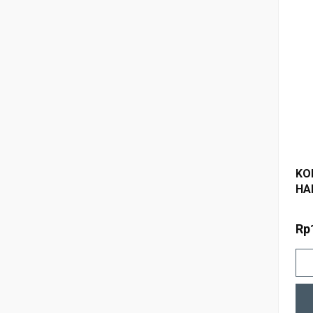
KO
HA
- 
PO
Rp