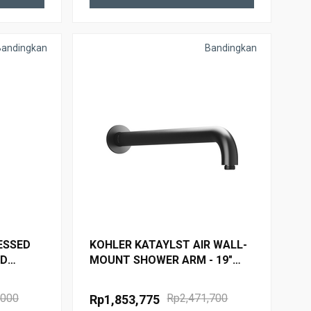
Bandingkan
Bandingkan
ESSED
KOHLER KATAYLST AIR WALL-
ID
MOUNT SHOWER ARM - 19"
ED
15397T-B-BGP BRUSHED
GRAPHITE
,000
Rp2,471,700
Rp1,853,775