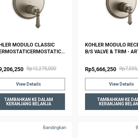
HLER MODULO CLASSIC
KOHLER MODULO REC
ERMOSTATICERMOSTATIC
B/S VALVE & TRIM - A
S TRIM&VLV-ARTIFACTS
72809T-B4-BV BRUSHE
819T-4-BV BRUSHED
BRONZE
Rp12,275,000
Rp7,555
9,206,250
Rp5,666,250
ONZE
View Details
View Details
TAMBAHKAN KE DALAM
TAMBAHKAN KE DA
KERANJANG BELANJA
KERANJANG BELA
Bandingkan