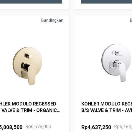
Bandingkan
HLER MODULO RECESSED
KOHLER MODULO REC
 VALVE & TRIM - ORGANIC
B/S VALVE & TRIM - AV
721T-B4-AF FRENCH GOLD
97366T-B4-CP POLISH
CHROME
Rp6,678,000
Rp6,183
5,008,500
Rp4,637,250