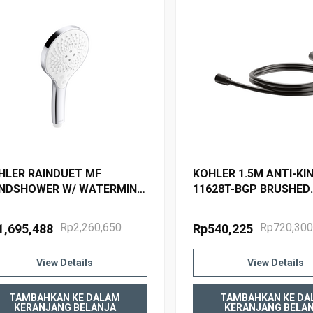
HLER RAINDUET MF
KOHLER 1.5M ANTI-KI
NDSHOWER W/ WATERMIND
11628T-BGP BRUSHED
ROUND R33407T-CP
GRAPHITE
LISHED CHROME
Rp2,260,650
Rp720,300
1,695,488
Rp540,225
View Details
View Details
TAMBAHKAN KE DALAM
TAMBAHKAN KE DA
KERANJANG BELANJA
KERANJANG BELA