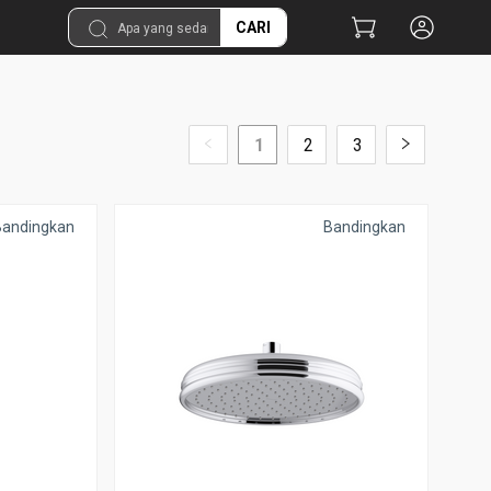
CARI
1
2
3
Bandingkan
Bandingkan