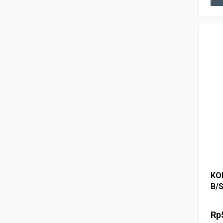
KO
B/S
99
Rp