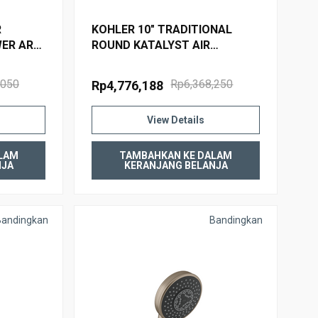
R
KOHLER 10" TRADITIONAL
WER ARM
ROUND KATALYST AIR
ISHED
SHOWERHEAD 15991T-CL-CP
POLISHED CHROME
,050
Rp6,368,250
Rp4,776,188
View Details
LAM
TAMBAHKAN KE DALAM
NJA
KERANJANG BELANJA
Bandingkan
Bandingkan