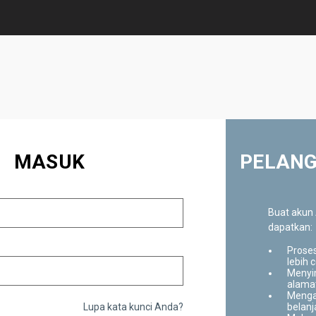
MASUK
PELANG
Buat akun
dapatkan:
Prose
lebih 
Menyi
alama
Menga
Lupa kata kunci Anda?
belan