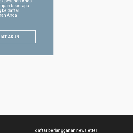
ak pesanan Anda
mpan beberapa
 ke daftar
inan Anda
UAT AKUN
daftar berlangganan newsletter