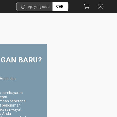
CARI
GAN BARU?
 Anda dan
s pembayaran
cepat
mpan beberapa
t pengiriman
kses riwayat
ja Anda