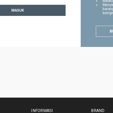
Melac
Menyi
barang
keing
B
INFORMASI
BRAND